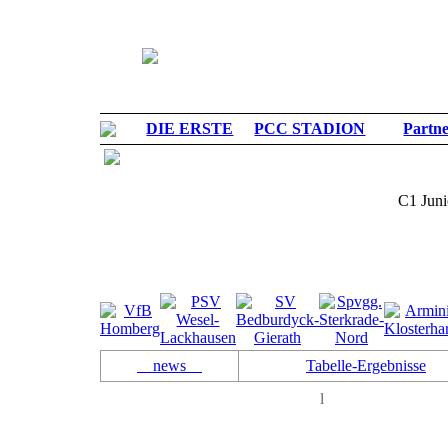
DIE ERSTE
PCC STADION
Partn
C1 Jun
news
Tabelle-Ergebnisse
l