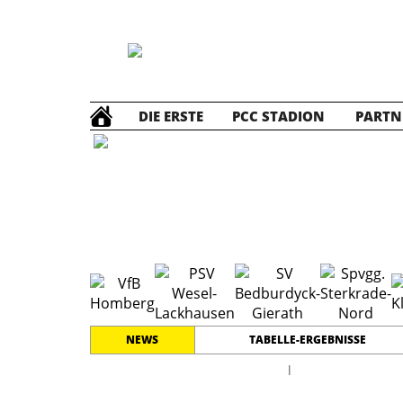
DIE ERSTE
PCC STADION
PARTN
C1 Jun
NEWS
TABELLE-ERGEBNISSE
l