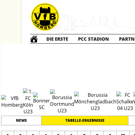
DIE ERSTE
PCC STADION
PARTN
Die ERSTE
202
#
20
27
REGIONALLIGA WEST
PLATZ
SPIELER
NEWS
TABELLE-ERGEBNISSE