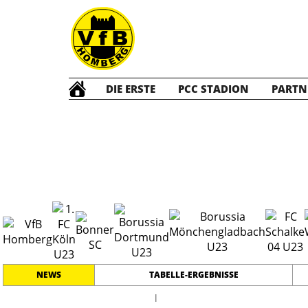
DIE ERSTE
PCC STADION
PARTN
Die ERSTE
202
NEWS
TABELLE-ERGEBNISSE
l