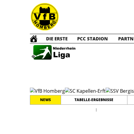
DIE ERSTE
PCC STADION
PARTN
BQ Jun
NEWS
TABELLE-ERGEBNISSE
l