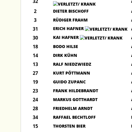
32
2
DIETER BISCHOFF
3
RÜDIGER FRAHM
31
ERICH HAFNER
30
KAI HAFNER
18
BODO HILSE
14
DIRK KÜHN
13
RALF NIEDZWIEDZ
27
KURT PÖTTMANN
19
GUIDO ZUPANC
23
FRANK HILDEBRANDT
24
MARKUS GOTTHARDT
28
FRIEDHELM ARNDT
34
RAFFAEL BECHTLOFF
15
THORSTEN BIER