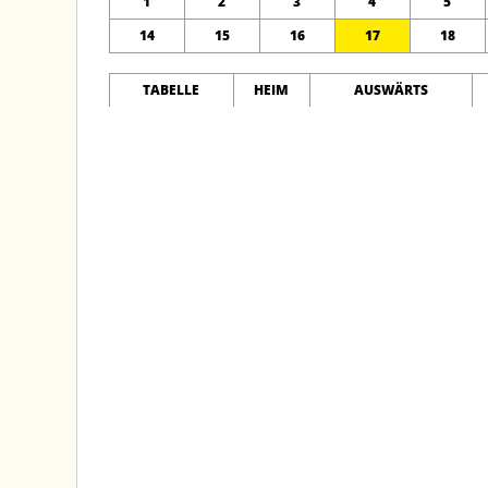
1
2
3
4
5
14
15
16
17
18
TABELLE
HEIM
AUSWÄRTS