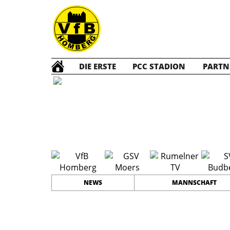
DIE ERSTE
PCC STADION
PARTN
F1 Jun
#
6
12
PLATZ
SPIELER
NEWS
MANNSCHAFT