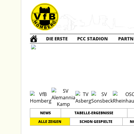
DIE ERSTE
PCC STADION
PARTN
E1 Jun
NEWS
TABELLE-ERGEBNISSE
ALLE ZEIGEN
SCHON GESPIELTE
N