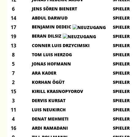
6
JENS SÖREN BIENERT
SPIELER
14
ABDUL DARWUD
SPIELER
17
BENJAMIN DEDEIC
SPIELER
19
BERAN DILSIZ
SPIELER
13
CONNER LUIS DRZYCIMSKI
SPIELER
8
TOM LUIS HERZOG
SPIELER
5
JONAS HOFMANN
SPIELER
7
ARA KADER
SPIELER
2
KORHAN ÖGÜT
SPIELER
15
KIRILL KRASNOPYOROV
SPIELER
3
DERVIS KURSAT
SPIELER
11
LUIS NEUKIRCH
SPIELER
4
DENAT MEHMETI
SPIELER
16
ARDI RAMADANI
SPIELER