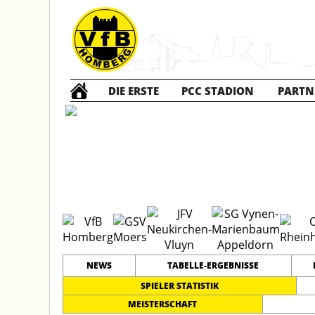
DIE ERSTE
PCC STADION
PARTN
D1 Jun
#
10
17
LEISTUNGSKLASSE
PLATZ
SPIELER
NEWS
TABELLE-ERGEBNISSE
SPIELER STATISTIK
MEISTERSCHAFT