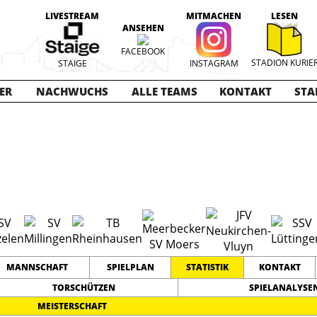
LIVESTREAM
MITMACHEN
LESEN
ANSEHEN
FACEBOOK
STADION KURIE
STAIGE
INSTAGRAM
ER
NACHWUCHS
ALLE TEAMS
KONTAKT
STA
nioren
2017-2018
11
0
0
TEAMS
PUNKTE
TORE
MANNSCHAFT
SPIELPLAN
STATISTIK
KONTAKT
TORSCHÜTZEN
SPIELANALYSE
MEISTERSCHAFT