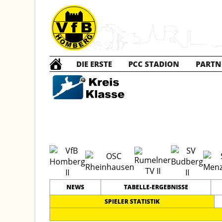
DIE ERSTE
PCC STADION
PARTN
B2 Ju
#
10
24
KREISKLASSE 1
PLATZ
SPIELER
NEWS
TABELLE-ERGEBNISSE
SPIELER STATISTIK