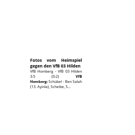
03.05.2026
Fotos vom Heimspiel
gegen den VfB 03 Hilden
VfB Homberg - VfB 03 Hilden
3:5 (0:2)
VfB
Homberg:
Schübel - Ben Salah
(13. Ayinla), Scheibe, S...