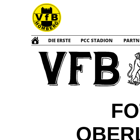
DIE ERSTE
PCC STADION
PARTN
FO
OBERL