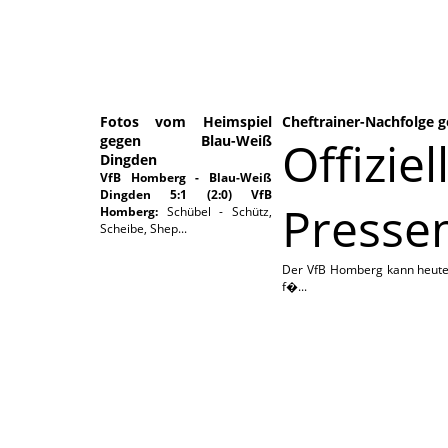
Fotos vom Heimspiel
Cheftrainer-Nachfolge g
gegen Blau-Weiß
Offiziel
Dingden
VfB Homberg - Blau-Weiß
Dingden 5:1 (2:0)
VfB
Pressem
Homberg:
Schübel - Schütz,
Scheibe, Shep...
Der VfB Homberg kann heute 
f�...