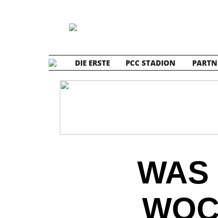
DIE ERSTE
PCC STADION
PARTN
WAS 
WOC