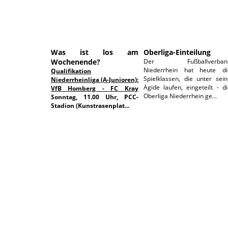
Was ist los am
Oberliga-Einteilung
Wochenende?
Der Fußballverban
Niederrhein hat heute di
Qualifikation
Spielklassen, die unter sei
Niederrheinliga (A-Junioren):
Ägide laufen, eingeteilt - d
VfB Homberg - FC Kray
Oberliga Niederrhein ge...
Sonntag, 11.00 Uhr, PCC-
Stadion (Kunstrasenplat...