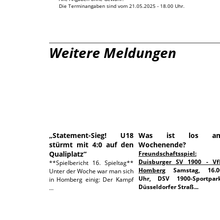
Die Terminangaben sind vom 21.05.2025 - 18.00 Uhr.
Weitere Meldungen
07.12.2025
03.07.202
„Statement-Sieg! U18
Was ist los a
stürmt mit 4:0 auf den
Wochenende?
Qualiplatz“
Freundschaftsspiel:
Duisburger SV 1900 - Vf
**Spielbericht 16. Spieltag**
Homberg
Samstag, 16.0
Unter der Woche war man sich
Uhr, DSV 1900-Sportpark
in Homberg einig: Der Kampf
Düsseldorfer Straß...
...
26.06.2025
25.06.202