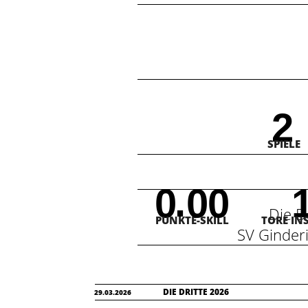
2
SPIELE
.
0
0
0
Die 
PUNKTE-SKILL
TORE IN
SV Ginder
DIE DRITTE 2026
29.03.2026