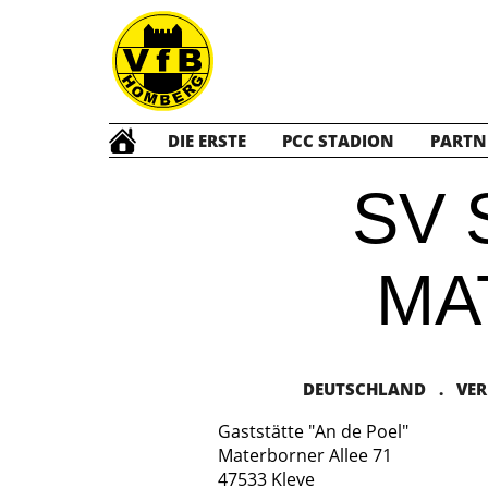
DIE ERSTE
PCC STADION
PARTN
SV 
MA
DEUTSCHLAND . VERBA
Gaststätte "An de Poel"
Materborner Allee 71
47533 Kleve