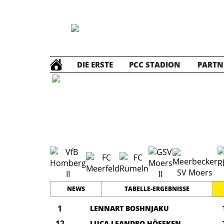
DIE ERSTE
PCC STADION
PARTN
D2 Jun
NEWS
TABELLE-ERGEBNISSE
1
LENNART BOSHNJAKU
12
LUCA LEANDRO HÖFFKEN