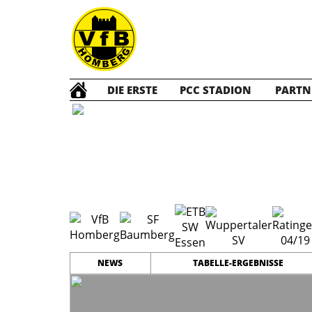
DIE ERSTE
PCC STADION
PARTN
A1 Jun
#
12
19
NIEDERRHEINLIGA
RÜCKRUNDE
PLATZ
SPIELER
NEWS
TABELLE-ERGEBNISSE