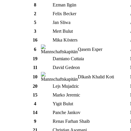
8
Ezman Ilgün
2
Felix Becker
5
Jan Sliwa
3
Mert Bulut
16
Mika Kösters
6
Qasem Esper
19
Damiano Cuttaia
11
David Gedeon
10
Dlkash Khalid Koti
20
Lejs Mujadzic
15
Marko Jeremic
4
Yigit Bulut
14
Panche Jankov
9
Renas Farhan Shaib
21
Christian Asomani