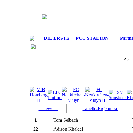
DIE ERSTE
PCC STADION
Partn
A2 J
news
Tabelle-Ergebnisse
1
Tom Selbach
22
Adison Khaleel