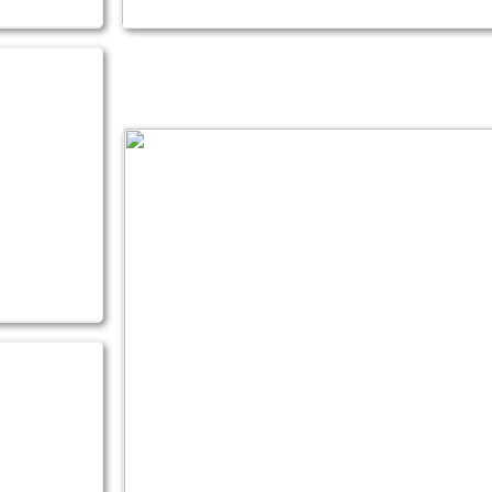
27.04.2026
cht
– U18
ssieg