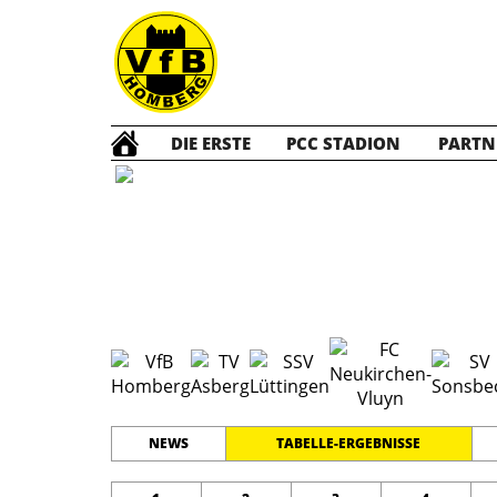
DIE ERSTE
PCC STADION
PARTN
D1 Jun
#
11
19
LEISTUNGSKLASSE
PLATZ
SPIELER
NEWS
TABELLE-ERGEBNISSE