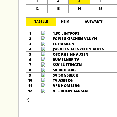
1
2
3
4
12
13
14
15
TABELLE
HEIM
AUSWÄRTS
1
1.FC LINTFORT
2
FC NEUKIRCHEN-VLUYN
3
FC RUMELN
4
JSG VEEN MENZELEN ALPEN
5
OSC RHEINHAUSEN
6
RUMELNER TV
7
SSV LÜTTINGEN
8
SV BUDBERG
9
SV SONSBECK
10
TV ASBERG
11
VFB HOMBERG
12
VFL RHEINHAUSEN
*)