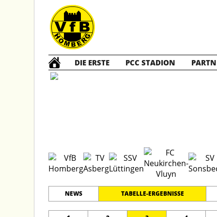
DIE ERSTE
PCC STADION
PARTN
D1 Jun
#
11
19
LEISTUNGSKLASSE
PLATZ
SPIELER
NEWS
TABELLE-ERGEBNISSE