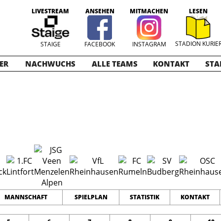
LIVESTREAM
ANSEHEN
MITMACHEN
LESEN
STADION KURIE
STAIGE
FACEBOOK
INSTAGRAM
ER
NACHWUCHS
ALLE TEAMS
KONTAKT
STA
ioren
2024-2025
12
0
0
TEAMS
PUNKTE
TORE
MANNSCHAFT
SPIELPLAN
STATISTIK
KONTAKT