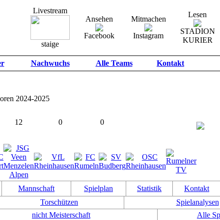
Livestream
Lesen
Ansehen
Mitmachen
STADION
Facebook
Instagram
KURIER
staige
er
Nachwuchs
Alle Teams
Kontakt
ioren
2024-2025
12
0
0
TEAMS
PUNKTE
TORE
Mannschaft
Spielplan
Statistik
Kontakt
Torschützen
Spielanalysen
nicht Meisterschaft
Alle Sp