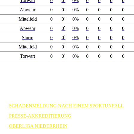
Torwart
0
0`
0%
0
0
0
0
Abwehr
0
0`
0%
0
0
0
0
Mittelfeld
0
0`
0%
0
0
0
0
Abwehr
0
0`
0%
0
0
0
0
Sturm
0
0`
0%
0
0
0
0
Mittelfeld
0
0`
0%
0
0
0
0
Torwart
0
0`
0%
0
0
0
0
SCHADENMELDUNG NACH EINEM SPORTUNFALL
PRESSE-AKKREDITIERUNG
OBERLIGA NIEDERRHEIN