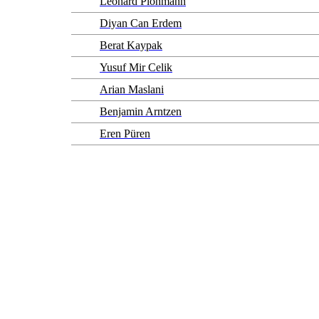
Leonard Plohmann
Diyan Can Erdem
Berat Kaypak
Yusuf Mir Celik
Arian Maslani
Benjamin Arntzen
Eren Püren
STARTSEITE
PCC STADION
PARTNER
GASTRO
IMPRESSUM