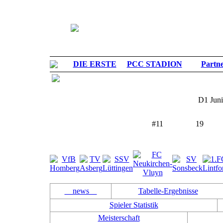
DIE ERSTE
PCC STADION
Partn
D1 Jun
#
11
19
Leistungsklasse
PLATZ
SPIELER
news
Tabelle-Ergebnisse
Spieler Statistik
Meisterschaft