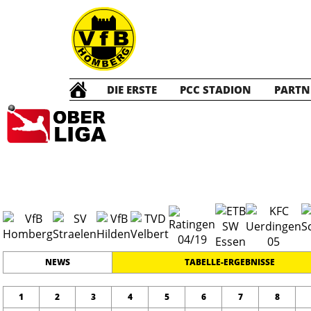
DIE ERSTE
PCC STADION
PARTN
Die ERSTE
20
#
18
25
OBERLIGA NIEDERRHEIN
PLATZ
SPIELER
NEWS
TABELLE-ERGEBNISSE
1
2
3
4
5
6
7
8