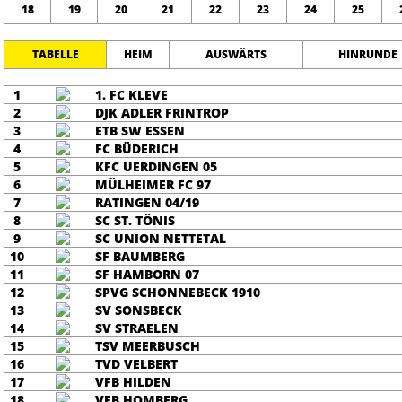
18
19
20
21
22
23
24
25
TABELLE
HEIM
AUSWÄRTS
HINRUNDE
1
1. FC KLEVE
2
DJK ADLER FRINTROP
3
ETB SW ESSEN
4
FC BÜDERICH
5
KFC UERDINGEN 05
6
MÜLHEIMER FC 97
7
RATINGEN 04/19
8
SC ST. TÖNIS
9
SC UNION NETTETAL
10
SF BAUMBERG
11
SF HAMBORN 07
12
SPVG SCHONNEBECK 1910
13
SV SONSBECK
14
SV STRAELEN
15
TSV MEERBUSCH
16
TVD VELBERT
17
VFB HILDEN
18
VFB HOMBERG