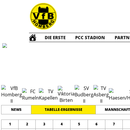
DIE ERSTE
PCC STADION
PARTN
A2 Junioren
2
#
14
17
LEISTUNGSKLASSE
PLATZ
SPIELER
NEWS
TABELLE-ERGEBNISSE
MANNSCHAFT
1
2
3
4
5
6
7