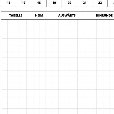
16
17
18
19
20
21
22
TABELLE
HEIM
AUSWÄRTS
HINRUNDE