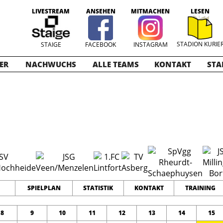
LIVESTREAM
ANSEHEN
MITMACHEN
LESEN
STADION KURIE
STAIGE
FACEBOOK
INSTAGRAM
ER
NACHWUCHS
ALLE TEAMS
KONTAKT
STA
023-2024
15
0
0
TEAMS
PUNKTE
TORE
SPIELPLAN
STATISTIK
KONTAKT
TRAINING
8
9
10
11
12
13
14
15