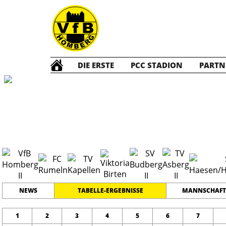
DIE ERSTE
PCC STADION
PARTN
A2 Junioren
2
#
14
17
LEISTUNGSKLASSE
PLATZ
SPIELER
NEWS
TABELLE-ERGEBNISSE
MANNSCHAFT
1
2
3
4
5
6
7