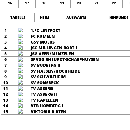
16
17
18
19
20
21
22
TABELLE
HEIM
AUSWÄRTS
HINRUNDE
1
1.FC LINTFORT
2
FC RUMELN
3
GSV MOERS
4
JSG MILLINGEN BORTH
5
JSG VEEN/MENZELEN
6
SPVGG RHEURDT-SCHAEPHUYSEN
7
SV BUDBERG II
8
SV HAESEN/HOCHHEIDE
9
SV SCHWAFHEIM
10
SV SONSBECK
11
TV ASBERG
12
TV ASBERG II
13
TV KAPELLEN
14
VFB HOMBERG II
15
VIKTORIA BIRTEN