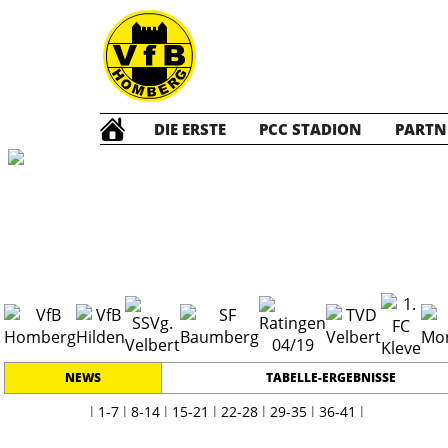
DIE ERSTE
PCC STADION
PARTN
Die ERSTE
202
NEWS
TABELLE-ERGEBNISSE
l
1-7
l
8-14
l
15-21
l
22-28
l
29-35
l
36-41
l