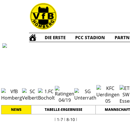
DIE ERSTE
PCC STADION
PARTN
A Junioren
20
NEWS
TABELLE-ERGEBNISSE
MANNSCHAFT
l
1-7
l
8-10
l