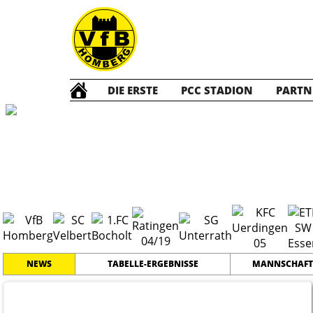
DIE ERSTE
PCC STADION
PARTN
A Junioren
20
NEWS
TABELLE-ERGEBNISSE
MANNSCHAFT