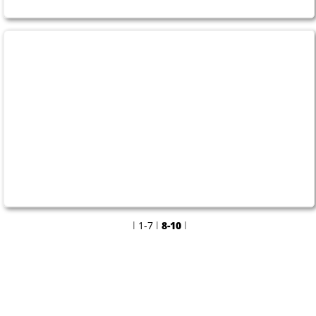
30.03.2023
Was ist los am
Wochenende?
l
1-7
l
8-10
l