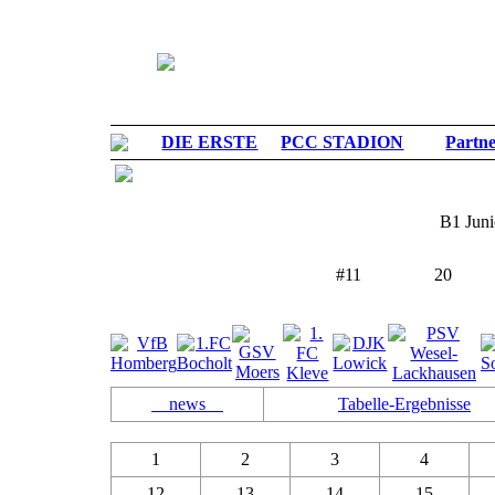
DIE ERSTE
PCC STADION
Partn
B1 Jun
#
11
20
Grenzlandliga
PLATZ
SPIELER
news
Tabelle-Ergebnisse
1
2
3
4
12
13
14
15