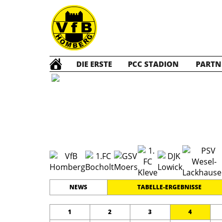
DIE ERSTE
PCC STADION
PARTN
B1 Jun
#
11
20
GRENZLANDLIGA
PLATZ
SPIELER
NEWS
TABELLE-ERGEBNISSE
1
2
3
4