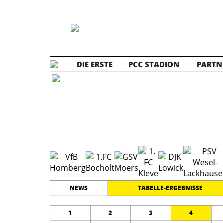
DIE ERSTE
PCC STADION
PARTN
B1 Jun
#
11
20
GRENZLANDLIGA
PLATZ
SPIELER
NEWS
TABELLE-ERGEBNISSE
1
2
3
4