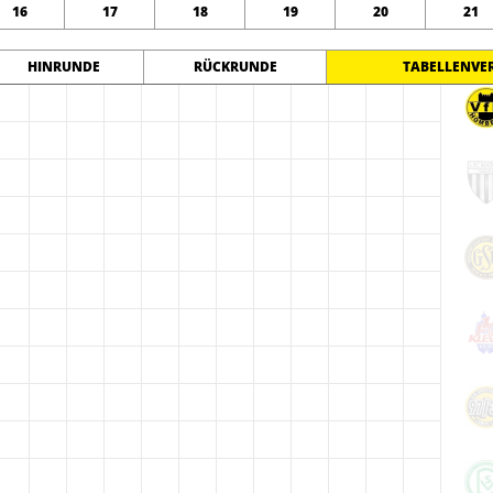
16
17
18
19
20
21
HINRUNDE
RÜCKRUNDE
TABELLENVE