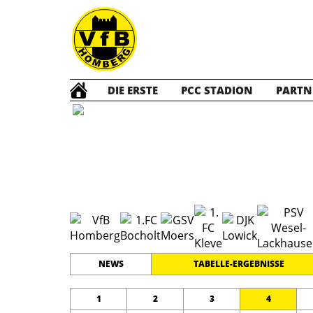
DIE ERSTE
PCC STADION
PARTN
B1 Jun
#
11
20
GRENZLANDLIGA
PLATZ
SPIELER
NEWS
TABELLE-ERGEBNISSE
1
2
3
4