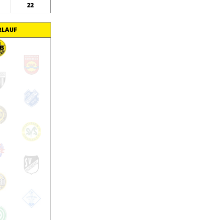
22
RLAUF