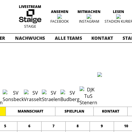
LIVESTREAM
ANSEHEN
MITMACHEN
LESEN
FACEBOOK
INSTAGRAM
STADION KURIE
STAIGE
ER
NACHWUCHS
ALLE TEAMS
KONTAKT
STA
ioren
2022-2023
11
0
0
TEAMS
PUNKTE
TORE
MANNSCHAFT
SPIELPLAN
KONTAKT
5
6
7
8
9
10