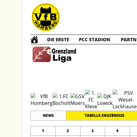
DIE ERSTE
PCC STADION
PARTN
B1 Ju
#
11
20
GRENZLANDLIGA
PLATZ
SPIELER
NEWS
TABELLE-ERGEBNISSE
1
2
3
4