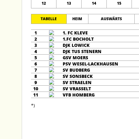
12
13
14
15
TABELLE
HEIM
AUSWÄRTS
1
1. FC KLEVE
2
1.FC BOCHOLT
3
DJK LOWICK
4
DJK TUS STENERN
5
GSV MOERS
6
PSV WESEL-LACKHAUSEN
7
SV BUDBERG
8
SV SONSBECK
9
SV STRAELEN
10
SV VRASSELT
11
VFB HOMBERG
*)