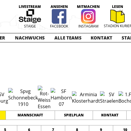
LIVESTREAM
ANSEHEN
MITMACHEN
LESEN
STADION KURIE
STAIGE
FACEBOOK
INSTAGRAM
ER
NACHWUCHS
ALLE TEAMS
KONTAKT
STA
ioren
2022-2023
12
0
0
TEAMS
PUNKTE
TORE
MANNSCHAFT
SPIELPLAN
KONTAKT
5
6
7
8
9
10