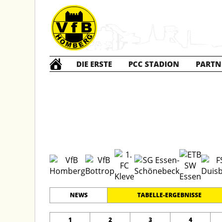
DIE ERSTE
PCC STADION
PARTN
C1 Jun
#
12
24
PLATZ
SPIELER
NEWS
TABELLE-ERGEBNISSE
1
2
3
4