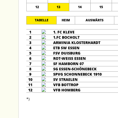
12
13
14
15
TABELLE
HEIM
AUSWÄRTS
1
1. FC KLEVE
2
1.FC BOCHOLT
3
ARMINIA KLOSTERHARDT
4
ETB SW ESSEN
5
FSV DUISBURG
6
ROT-WEISS ESSEN
7
SF HAMBORN 07
8
SG ESSEN-SCHÖNEBECK
9
SPVG SCHONNEBECK 1910
10
SV STRAELEN
11
VFB BOTTROP
12
VFB HOMBERG
*)