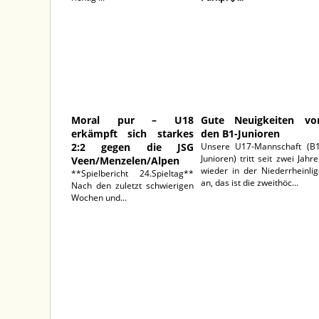
10.05.2026
10.05.202
Moral pur – U18
Gute Neuigkeiten vo
erkämpft sich starkes
den B1-Junioren
2:2 gegen die JSG
Unsere U17-Mannschaft (B1
Junioren) tritt seit zwei Jahr
Veen/Menzelen/Alpen
wieder in der Niederrheinli
**Spielbericht 24.Spieltag**
an, das ist die zweithöc...
Nach den zuletzt schwierigen
Wochen und...