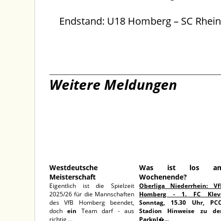
Endstand: U18 Homberg – SC Rheink
Weitere Meldungen
17.06.2026
03.06.202
Westdeutsche
Was ist los a
Meisterschaft
Wochenende?
Eigentlich ist die Spielzeit
Oberliga Niederrhein: Vf
2025/26 für die Mannschaften
Homberg - 1. FC Klev
des VfB Homberg beendet,
Sonntag, 15.30 Uhr, PCC
doch
ein
Team darf - aus
Stadion
Hinweise zu de
richtig ...
Parkpl�...