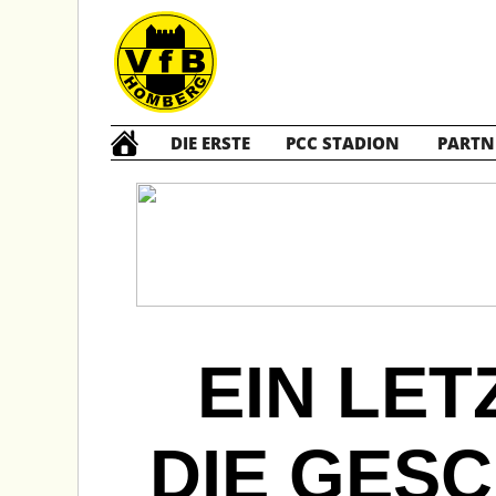
DIE ERSTE
PCC STADION
PARTN
EIN LET
DIE GES