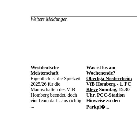
Weitere Meldungen
17.06.2026
03.06.202
Westdeutsche
Was ist los am
Meisterschaft
Wochenende?
Eigentlich ist die Spielzeit
Oberliga Niederrhein:
2025/26 für die
VfB Homberg - 1. FC
Mannschaften des VfB
Kleve
Sonntag, 15.30
Homberg beendet, doch
Uhr, PCC-Stadion
ein
Team darf - aus richtig
Hinweise zu den
...
Parkpl�...
11.05.2026
10.05.202