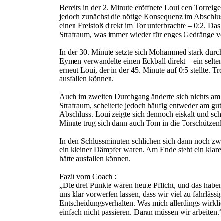
Bereits in der 2. Minute eröffnete Loui den Torreig
jedoch zunächst die nötige Konsequenz im Abschluss
einen Freistoß direkt im Tor unterbrachte – 0:2. Das 
Strafraum, was immer wieder für enges Gedränge v
In der 30. Minute setzte sich Mohammed stark durch
Eymen verwandelte einen Eckball direkt – ein seltene
erneut Loui, der in der 45. Minute auf 0:5 stellte. 
ausfallen können.
Auch im zweiten Durchgang änderte sich nichts am 
Strafraum, scheiterte jedoch häufig entweder am g
Abschluss. Loui zeigte sich dennoch eiskalt und sch
Minute trug sich dann auch Tom in die Torschützenli
In den Schlussminuten schlichen sich dann noch zwe
ein kleiner Dämpfer waren. Am Ende steht ein klar
hätte ausfallen können.
Fazit vom Coach :
„Die drei Punkte waren heute Pflicht, und das haben
uns klar vorwerfen lassen, dass wir viel zu fahrlä
Entscheidungsverhalten. Was mich allerdings wirklic
einfach nicht passieren. Daran müssen wir arbeiten.