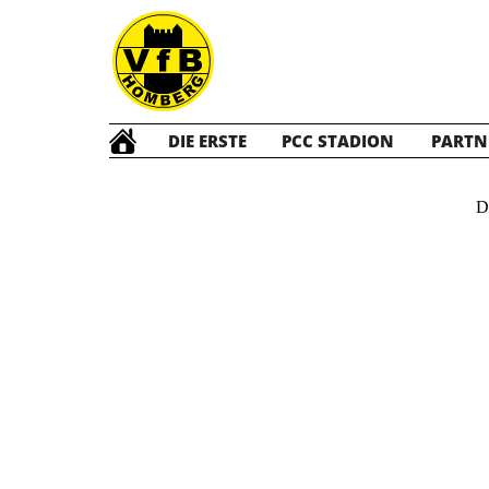
DIE ERSTE
PCC STADION
PARTN
D